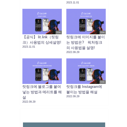
2023.11.01
lit.link
lit.link
【공식】 lit.link（릿링
릿링크에 이미지를 붙이
크）사용법의 상세설명!
는 방법은? 픽처링크
2023.11.01
의 사용법을 설명!
2022.09.29
lit.link advanced
lit.link
릿링크에 블로그를 붙여
릿링크를 Instagram에
넣는 방법과 메리트를 해
붙이는 방법을 해설
2022.09.29
설
2022.09.29