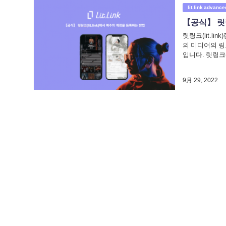
lit.link advance
【공식】 릿링
릿링크(lit.li
의 미디어의 링
입니다. 릿링크(l
9月 29, 2022