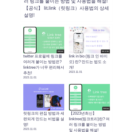
러 링크를 붙이는 방법 및 사용법을 해설!
【공식】 lit.link（릿링크）사용법의 상세
설명!
linktree
link in bio
twitter 프로필에 링크를
link in bio (링크 인 바이
여러개 붙이는 방법은?
오) 란? 만드는 법도 소
linktree가 너무 편리해서
개!
2023.11.01
추천!
2023.11.01
lit.link advanced
linktree
릿링크의 편집 방법과 세
【2023년최신】
련되게 만드는 비법을 설
linktree(링크트리)란? 여
명!
러 링크를 붙이는 방법
2023.11.01
및 사용법을 해설!