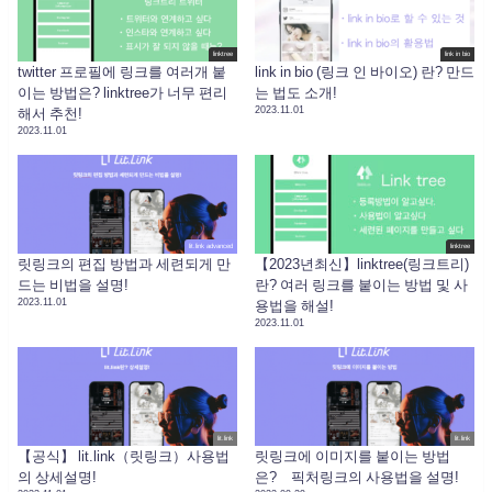
linktree
link in bio
twitter 프로필에 링크를 여러개 붙
link in bio (링크 인 바이오) 란? 만드
이는 방법은? linktree가 너무 편리
는 법도 소개!
2023.11.01
해서 추천!
2023.11.01
lit.link advanced
linktree
릿링크의 편집 방법과 세련되게 만
【2023년최신】linktree(링크트리)
드는 비법을 설명!
란? 여러 링크를 붙이는 방법 및 사
2023.11.01
용법을 해설!
2023.11.01
lit.link
lit.link
【공식】 lit.link（릿링크）사용법
릿링크에 이미지를 붙이는 방법
의 상세설명!
은? 픽처링크의 사용법을 설명!