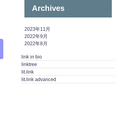
Archives
2023年11月
2022年9月
2022年8月
link in bio
linktree
lit.link
lit.link advanced