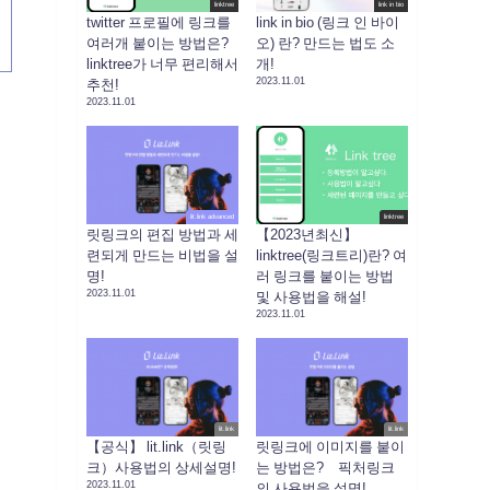
linktree
link in bio
twitter 프로필에 링크를
link in bio (링크 인 바이
여러개 붙이는 방법은?
오) 란? 만드는 법도 소
linktree가 너무 편리해서
개!
2023.11.01
추천!
2023.11.01
lit.link advanced
linktree
릿링크의 편집 방법과 세
【2023년최신】
련되게 만드는 비법을 설
linktree(링크트리)란? 여
명!
러 링크를 붙이는 방법
2023.11.01
및 사용법을 해설!
2023.11.01
lit.link
lit.link
【공식】 lit.link（릿링
릿링크에 이미지를 붙이
크）사용법의 상세설명!
는 방법은? 픽처링크
2023.11.01
의 사용법을 설명!